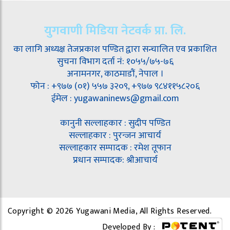
युगवाणी मिडिया नेटवर्क प्रा. लि.
का लागि अध्यक्ष तेजप्रकाश पण्डित द्वारा सन्चालित एव प्रकाशित
सुचना विभाग दर्ता नं: १०५५/७५-७६
अनामनगर, काठमाडौं, नेपाल ।
फोन : +९७७ (०१) ५५७ ३२०९, +९७७ ९८४११५८२०६
ईमेल : yugawaninews@gmail.com
कानुनी सल्लाहकार : सुदीप पण्डित
सल्लाहकार : पुरन्जन आचार्य
सल्लाहकार सम्पादक : रमेश तूफान
प्रधान सम्पादक: श्रीआचार्य
Copyright © 2026 Yugawani Media, All Rights Reserved.
Developed By :