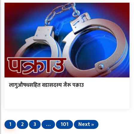
लागुऔषधसहित वडासदस्य जैरू पक्राउ
1
2
3
…
101
Next »