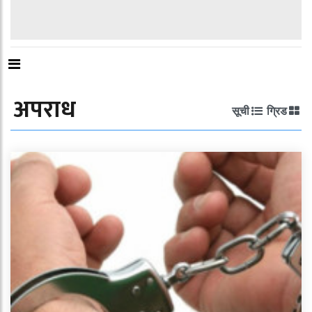
अपराध
सूची
ग्रिड