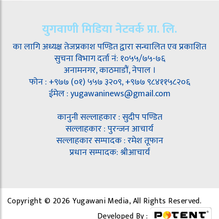
युगवाणी मिडिया नेटवर्क प्रा. लि.
का लागि अध्यक्ष तेजप्रकाश पण्डित द्वारा सन्चालित एव प्रकाशित
सुचना विभाग दर्ता नं: १०५५/७५-७६
अनामनगर, काठमाडौं, नेपाल ।
फोन : +९७७ (०१) ५५७ ३२०९, +९७७ ९८४११५८२०६
ईमेल : yugawaninews@gmail.com
कानुनी सल्लाहकार : सुदीप पण्डित
सल्लाहकार : पुरन्जन आचार्य
सल्लाहकार सम्पादक : रमेश तूफान
प्रधान सम्पादक: श्रीआचार्य
Copyright © 2026 Yugawani Media, All Rights Reserved.
Developed By :