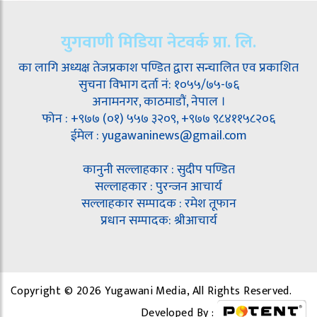
युगवाणी मिडिया नेटवर्क प्रा. लि.
का लागि अध्यक्ष तेजप्रकाश पण्डित द्वारा सन्चालित एव प्रकाशित
सुचना विभाग दर्ता नं: १०५५/७५-७६
अनामनगर, काठमाडौं, नेपाल ।
फोन : +९७७ (०१) ५५७ ३२०९, +९७७ ९८४११५८२०६
ईमेल : yugawaninews@gmail.com
कानुनी सल्लाहकार : सुदीप पण्डित
सल्लाहकार : पुरन्जन आचार्य
सल्लाहकार सम्पादक : रमेश तूफान
प्रधान सम्पादक: श्रीआचार्य
Copyright © 2026 Yugawani Media, All Rights Reserved.
Developed By :