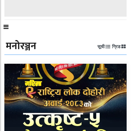
मनोरञ्जन
सूची
ग्रिड