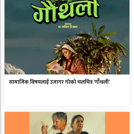
सामाजिक विषयलाई उजागर गरेको चलचित्र ‘गौँथली’