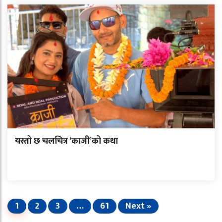
यस्तो छ चलचित्र ‘काजी’को कथा
1
2
3
…
61
Next »