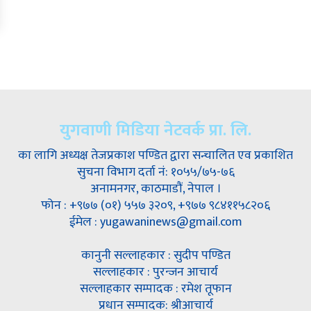
युगवाणी मिडिया नेटवर्क प्रा. लि.
का लागि अध्यक्ष तेजप्रकाश पण्डित द्वारा सन्चालित एव प्रकाशित
सुचना विभाग दर्ता नं: १०५५/७५-७६
अनामनगर, काठमाडौं, नेपाल ।
फोन : +९७७ (०१) ५५७ ३२०९, +९७७ ९८४११५८२०६
ईमेल : yugawaninews@gmail.com
कानुनी सल्लाहकार : सुदीप पण्डित
सल्लाहकार : पुरन्जन आचार्य
सल्लाहकार सम्पादक : रमेश तूफान
प्रधान सम्पादक: श्रीआचार्य