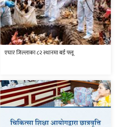
एघार जिल्लाका ८२ स्थानमा बर्ड फ्लू