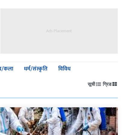
Ads Placement
्य/कला
धर्म/संस्कृति
विविध
सूची
ग्रिड