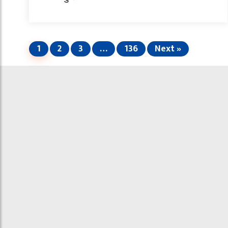
1
2
3
…
136
Next »