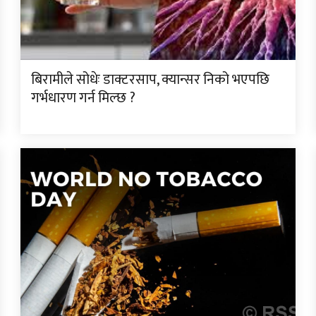
बिरामीले सोधेः डाक्टरसाप, क्यान्सर निको भएपछि
गर्भधारण गर्न मिल्छ ?