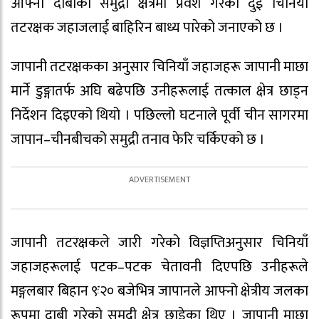
आफ्नो दाबीको समुद्री क्षेत्रमा प्रवेश गरेका दुई चिनियाँ
तटरक्षक जहाजलाई बाहिरिन बाध्य पारेको जनाएको छ ।
जापानी तटरक्षकका अनुसार चिनियाँ जहाजहरू जापानी माछा
मार्ने डुङ्गातर्फ अघि बढेपछि उनीहरूलाई तत्काल क्षेत्र छाड्न
निर्देशन दिइएको थियो । पछिल्लो घटनाले पूर्वी चीन सागरमा
जापान–चीनबीचको समुद्री तनाव फेरि चर्किएको छ ।
जापानी तटरक्षकले जारी गरेको विज्ञप्तिअनुसार चिनियाँ
जहाजहरूलाई पटक–पटक चेतावनी दिएपछि उनीहरूले
मङ्गलबार बिहान ९ः२० बजेभित्र जापानले आफ्नो क्षेत्रीय जलका
रूपमा दाबी गरेको समुद्री क्षेत्र छाडेका थिए । जापानी माछा