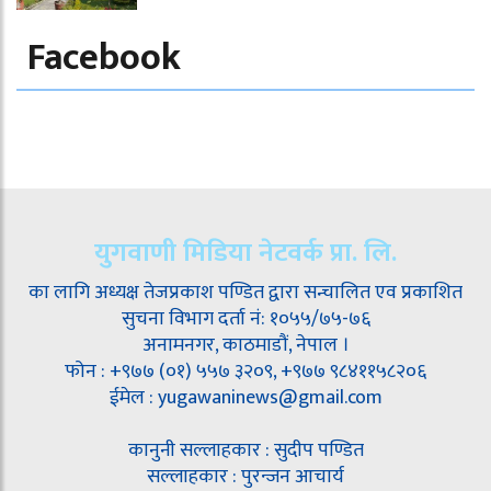
Facebook
युगवाणी मिडिया नेटवर्क प्रा. लि.
का लागि अध्यक्ष तेजप्रकाश पण्डित द्वारा सन्चालित एव प्रकाशित
सुचना विभाग दर्ता नं: १०५५/७५-७६
अनामनगर, काठमाडौं, नेपाल ।
फोन : +९७७ (०१) ५५७ ३२०९, +९७७ ९८४११५८२०६
ईमेल : yugawaninews@gmail.com
कानुनी सल्लाहकार : सुदीप पण्डित
सल्लाहकार : पुरन्जन आचार्य