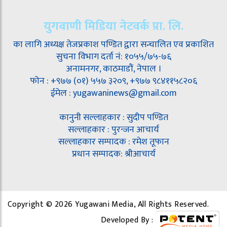
युगवाणी मिडिया नेटवर्क प्रा. लि.
का लागि अध्यक्ष तेजप्रकाश पण्डित द्वारा सन्चालित एव प्रकाशित
सुचना विभाग दर्ता नं: १०५५/७५-७६
अनामनगर, काठमाडौं, नेपाल ।
फोन : +९७७ (०१) ५५७ ३२०९, +९७७ ९८४११५८२०६
ईमेल : yugawaninews@gmail.com
कानुनी सल्लाहकार : सुदीप पण्डित
सल्लाहकार : पुरन्जन आचार्य
सल्लाहकार सम्पादक : रमेश तूफान
प्रधान सम्पादक: श्रीआचार्य
Copyright © 2026 Yugawani Media, All Rights Reserved.
Developed By :