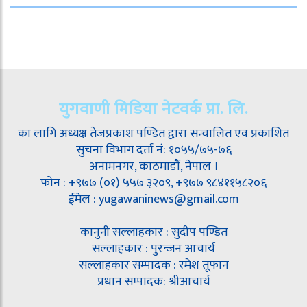
युगवाणी मिडिया नेटवर्क प्रा. लि.
का लागि अध्यक्ष तेजप्रकाश पण्डित द्वारा सन्चालित एव प्रकाशित
सुचना विभाग दर्ता नं: १०५५/७५-७६
अनामनगर, काठमाडौं, नेपाल ।
फोन : +९७७ (०१) ५५७ ३२०९, +९७७ ९८४११५८२०६
ईमेल : yugawaninews@gmail.com
कानुनी सल्लाहकार : सुदीप पण्डित
सल्लाहकार : पुरन्जन आचार्य
सल्लाहकार सम्पादक : रमेश तूफान
प्रधान सम्पादक: श्रीआचार्य