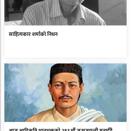
साहित्यकार शर्माको निधन
आज आदिकवि भानुभक्तको २१३औँ जन्मजयन्ती मनाइँदै