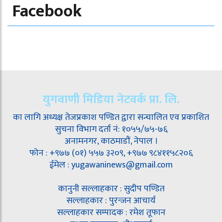
Facebook
युगवाणी मिडिया नेटवर्क प्रा. लि.
का लागि अध्यक्ष तेजप्रकाश पण्डित द्वारा सन्चालित एव प्रकाशित
सुचना विभाग दर्ता नं: १०५५/७५-७६
अनामनगर, काठमाडौं, नेपाल ।
फोन : +९७७ (०१) ५५७ ३२०९, +९७७ ९८४११५८२०६
ईमेल : yugawaninews@gmail.com
कानुनी सल्लाहकार : सुदीप पण्डित
सल्लाहकार : पुरन्जन आचार्य
सल्लाहकार सम्पादक : रमेश तूफान