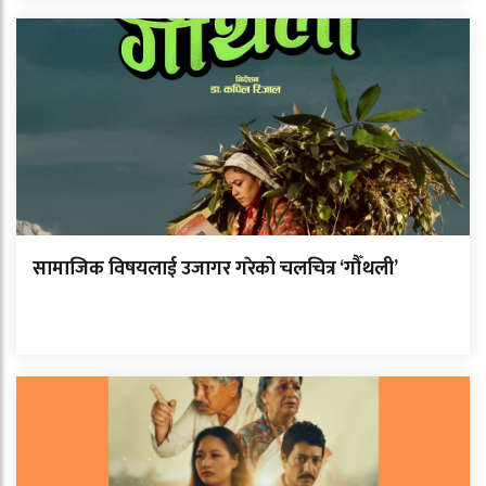
सामाजिक विषयलाई उजागर गरेको चलचित्र ‘गौँथली’