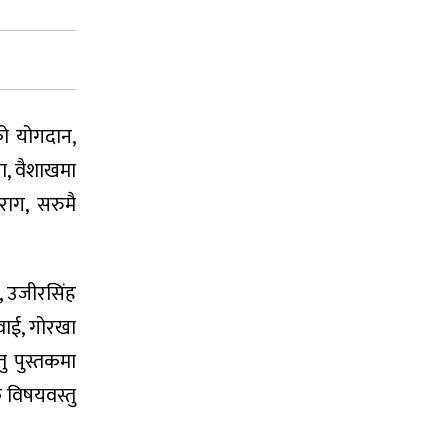
को योगदान,
ा, वैशाखमा
राग, सरुमै
ो, उजीरसिंह
सवाई, गोरखा
 पुस्तकमा
 विषयवस्तु