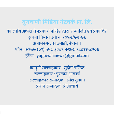
युगवाणी मिडिया नेटवर्क प्रा. लि.
का लागि अध्यक्ष तेजप्रकाश पण्डित द्वारा सन्चालित एव प्रकाशित
सुचना विभाग दर्ता नं: १०५५/७५-७६
अनामनगर, काठमाडौं, नेपाल ।
फोन : +९७७ (०१) ५५७ ३२०९, +९७७ ९८४११५८२०६
ईमेल : yugawaninews@gmail.com
कानुनी सल्लाहकार : सुदीप पण्डित
सल्लाहकार : पुरन्जन आचार्य
सल्लाहकार सम्पादक : रमेश तूफान
प्रधान सम्पादक: श्रीआचार्य
.