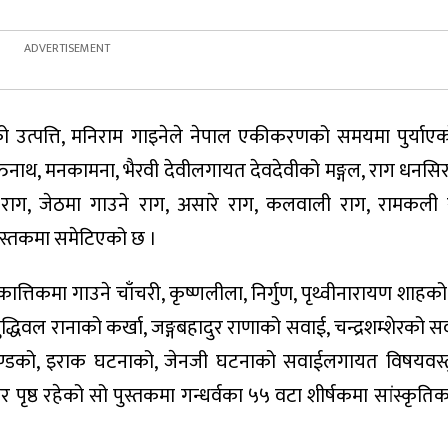
को उत्पत्ति, मनिराम गाइनेले नेपाल एकीकरणको समयमा पुर्याए
तिनाथ, मनकामना, भैरवी देवीलगायत देवदेवीको मङ्गल, राग धनसिर
त राग, जेठमा गाउने राग, असारे राग, कलवाली राग, रामकली 
स्तकमा समेटिएको छ ।
ी, कात्तिकमा गाउने चाँचरी, कृष्णलीला, निर्गुण, पृथ्वीनारायण शाहक
ुद्धिवल रानाको कर्खा, जङ्गबहादुर राणाको सवाई, चन्द्रशम्शेरको 
ण्डको, इराक घटनाको, जेनजी घटनाको सवाईलगायत विषयवस्तु
ृष्ठ रहेको सो पुस्तकमा गन्धर्वका ५५ वटा शीर्षकमा सांस्कृतिक