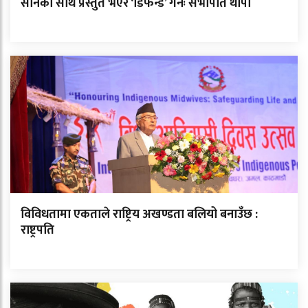
सानका साथ प्रस्तुत भएर ‘डिफेन्ड’ गर्नेः सभापति थापा
विविधतामा एकताले राष्ट्रिय अखण्डता बलियो बनाउँछ :
राष्ट्रपति