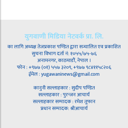
युगवाणी मिडिया नेटवर्क प्रा. लि.
का लागि अध्यक्ष तेजप्रकाश पण्डित द्वारा सन्चालित एव प्रकाशित
सुचना विभाग दर्ता नं: १०५५/७५-७६
अनामनगर, काठमाडौं, नेपाल ।
फोन : +९७७ (०१) ५५७ ३२०९, +९७७ ९८४११५८२०६
ईमेल : yugawaninews@gmail.com
कानुनी सल्लाहकार : सुदीप पण्डित
सल्लाहकार : पुरन्जन आचार्य
सल्लाहकार सम्पादक : रमेश तूफान
प्रधान सम्पादक: श्रीआचार्य