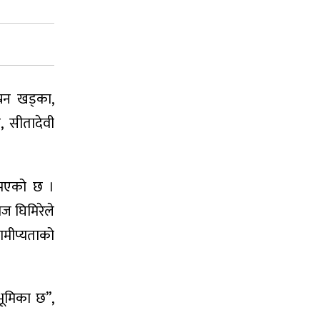
्रन खड्का,
ी, सीतादेवी
ुभएको छ ।
ज घिमिरेले
ामीप्यताको
भूमिका छ”,