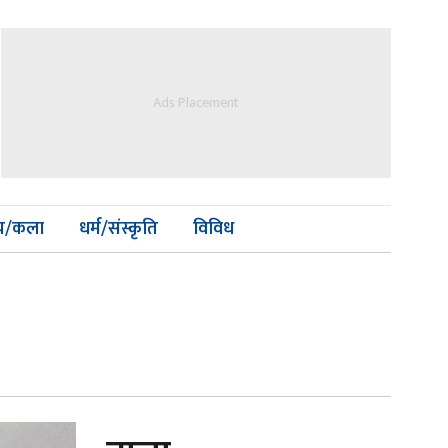
Ads Placement
्य/कला
धर्म/संस्कृति
विविध