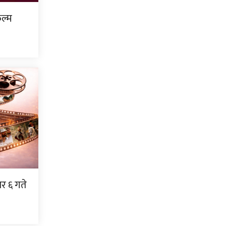
िल्म
ार ६ गते