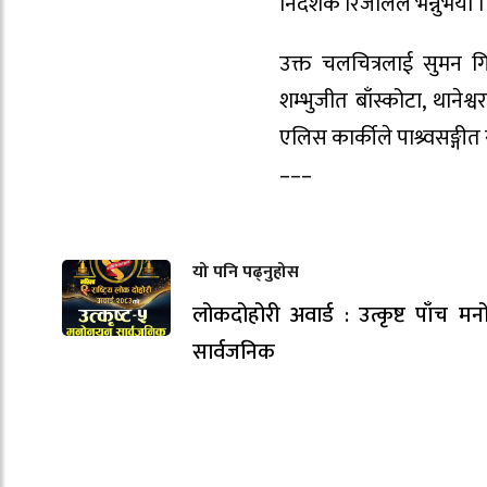
निर्देशक रिजालले भन्नुभयो ।
उक्त चलचित्रलाई सुमन गिर
शम्भुजीत बाँस्कोटा, थानेश
एलिस कार्कीले पाश्र्वसङ्गीत
–––
यो पनि पढ्नुहोस
लोकदोहोरी अवार्ड : उत्कृष्ट पाँच म
सार्वजनिक