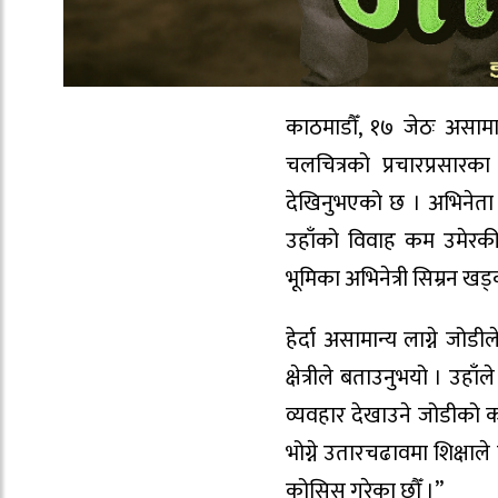
काठमाडौँ, १७ जेठः असाम
चलचित्रको प्रचारप्रसारका
देखिनुभएको छ । अभिनेता क्
उहाँको विवाह कम उमेरकी य
भूमिका अभिनेत्री सिम्रन खड्
हेर्दा असामान्य लाग्ने ज
क्षेत्रीले बताउनुभयो । उहाँल
व्यवहार देखाउने जोडीको क
भोग्ने उतारचढावमा शिक्षाल
कोसिस गरेका छौँ ।”