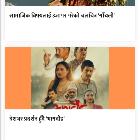
सामाजिक विषयलाई उजागर गरेको चलचित्र ‘गौँथली’
देशभर प्रदर्शन हुँदै ‘भागदौड’