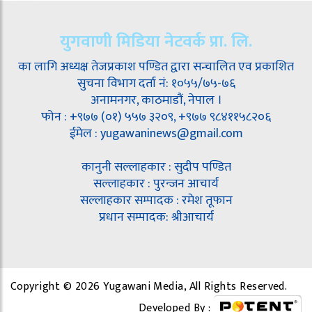
युगवाणी मिडिया नेटवर्क प्रा. लि.
का लागि अध्यक्ष तेजप्रकाश पण्डित द्वारा सन्चालित एव प्रकाशित
सुचना विभाग दर्ता नं: १०५५/७५-७६
अनामनगर, काठमाडौं, नेपाल ।
फोन : +९७७ (०१) ५५७ ३२०९, +९७७ ९८४११५८२०६
ईमेल : yugawaninews@gmail.com
कानुनी सल्लाहकार : सुदीप पण्डित
सल्लाहकार : पुरन्जन आचार्य
सल्लाहकार सम्पादक : रमेश तूफान
प्रधान सम्पादक: श्रीआचार्य
Copyright © 2026 Yugawani Media, All Rights Reserved.
Developed By :