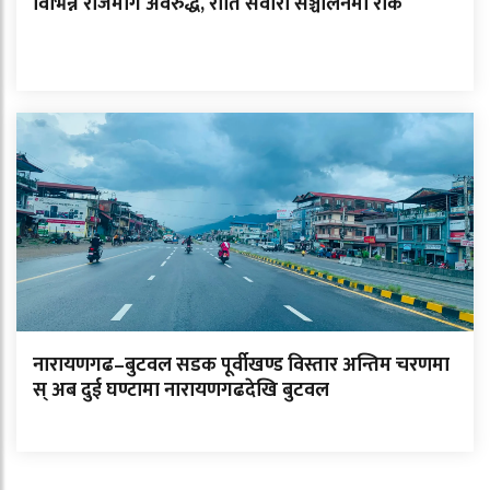
विभिन्न राजमार्ग अवरुद्ध, राति सवारी सञ्चालनमा रोक
नारायणगढ–बुटवल सडक पूर्वीखण्ड विस्तार अन्तिम चरणमा
स् अब दुई घण्टामा नारायणगढदेखि बुटवल