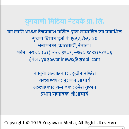
युगवाणी मिडिया नेटवर्क प्रा. लि.
का लागि अध्यक्ष तेजप्रकाश पण्डित द्वारा सन्चालित एव प्रकाशित
सुचना विभाग दर्ता नं: १०५५/७५-७६
अनामनगर, काठमाडौं, नेपाल ।
फोन : +९७७ (०१) ५५७ ३२०९, +९७७ ९८४११५८२०६
ईमेल : yugawaninews@gmail.com
कानुनी सल्लाहकार : सुदीप पण्डित
सल्लाहकार : पुरन्जन आचार्य
सल्लाहकार सम्पादक : रमेश तूफान
प्रधान सम्पादक: श्रीआचार्य
Copyright © 2026 Yugawani Media, All Rights Reserved.