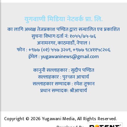
युगवाणी मिडिया नेटवर्क प्रा. लि.
का लागि अध्यक्ष तेजप्रकाश पण्डित द्वारा सन्चालित एव प्रकाशित
सुचना विभाग दर्ता नं: १०५५/७५-७६
अनामनगर, काठमाडौं, नेपाल ।
फोन : +९७७ (०१) ५५७ ३२०९, +९७७ ९८४११५८२०६
ईमेल : yugawaninews@gmail.com
कानुनी सल्लाहकार : सुदीप पण्डित
सल्लाहकार : पुरन्जन आचार्य
सल्लाहकार सम्पादक : रमेश तूफान
प्रधान सम्पादक: श्रीआचार्य
Copyright © 2026 Yugawani Media, All Rights Reserved.