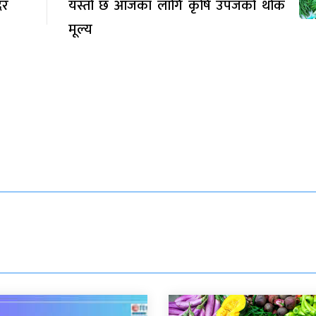
दर
यस्तो छ आजका लागि कृषि उपजको थोक
मूल्य