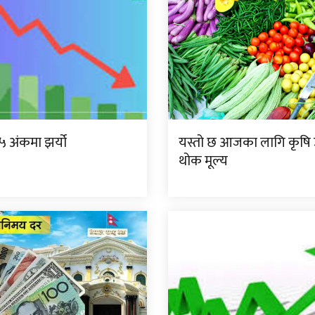
.०५ अंकमा झर्यो
यस्तो छ आजका लागि कृष
थोक मूल्य