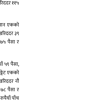
खरिददर ११५
 युआन एकको
 खरिददर ३९
 ७५ पैसा र
ाँ ५९ पैसा,
ङ्गेट एकको
 खरिददर नौ
 ७८ पैसा र
ुपैयाँ पाँच