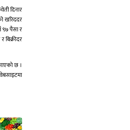
ुवेती दिनार
कको खरिददर
ँ ९७ पैसा र
 र बिक्रीदर
जनाएको छ ।
ो वेबसाइटमा