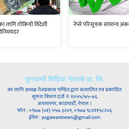
का लागि तोकियो विदेशी
नेप्से परिसूचक सामान्य अंकल
 विनिमयदर
युगवाणी मिडिया नेटवर्क प्रा. लि.
का लागि अध्यक्ष तेजप्रकाश पण्डित द्वारा सन्चालित एव प्रकाशित
सुचना विभाग दर्ता नं: १०५५/७५-७६
अनामनगर, काठमाडौं, नेपाल ।
फोन : +९७७ (०१) ५५७ ३२०९, +९७७ ९८४११५८२०६
ईमेल : yugawaninews@gmail.com