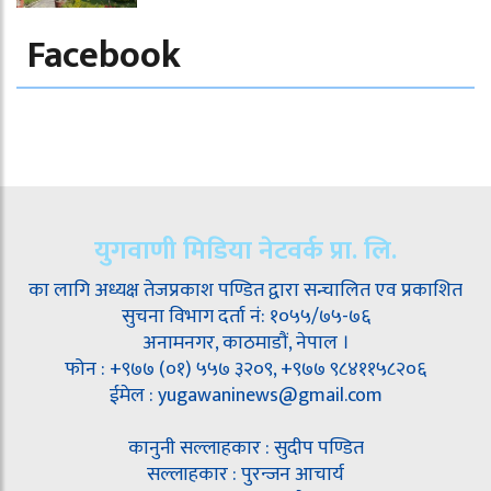
Facebook
युगवाणी मिडिया नेटवर्क प्रा. लि.
का लागि अध्यक्ष तेजप्रकाश पण्डित द्वारा सन्चालित एव प्रकाशित
सुचना विभाग दर्ता नं: १०५५/७५-७६
अनामनगर, काठमाडौं, नेपाल ।
फोन : +९७७ (०१) ५५७ ३२०९, +९७७ ९८४११५८२०६
ईमेल : yugawaninews@gmail.com
कानुनी सल्लाहकार : सुदीप पण्डित
सल्लाहकार : पुरन्जन आचार्य