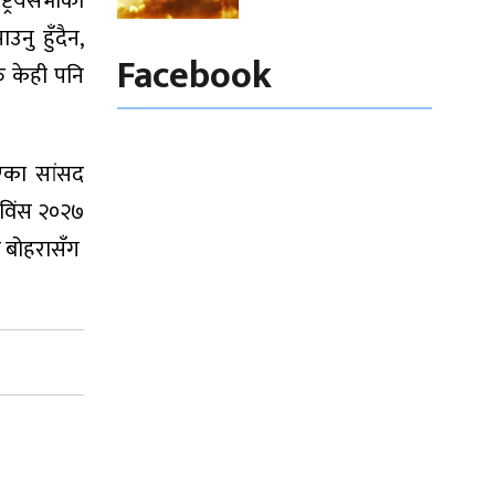
्ट्रियसभाको
उनु हुँदैन,
Facebook
रु केही पनि
भएका सांसद
 विंस २०२७
ीय बोहरासँग