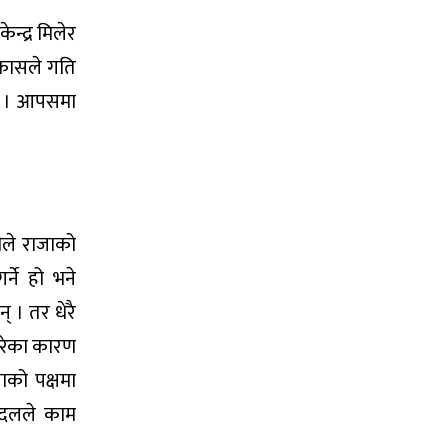
न्द्र मिलेर
िकासले गति
भएन । आपसमा
ीले राजाको
ने हो भने
 । तर धेरै
गरेका कारण
ाको पक्षमा
क दलले काम