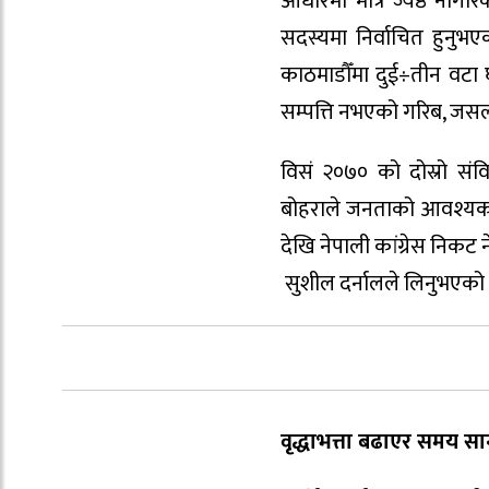
आधारमा मात्रै ज्येष्ठ नागर
सदस्यमा निर्वाचित हुनुभएक
काठमाडौँमा दुई÷तीन वटा घर
सम्पत्ति नभएको गरिब, जसल
विसं २०७० को दोस्रो संव
बोहराले जनताको आवश्यकता
देखि नेपाली कांग्रेस निकट 
सुशील दर्नालले लिनुभएको अन
वृद्धाभत्ता बढाएर समय सान