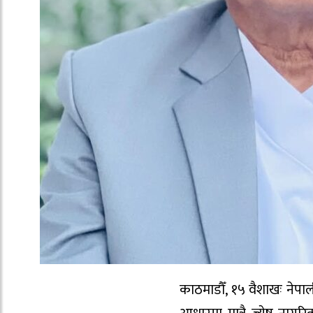
काठमाडौँ, १५ वैशाखः नेपा