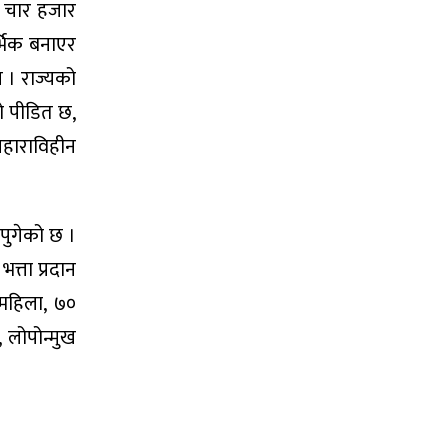
ु चार हजार
्भिक बनाएर
न । राज्यको
जो पीडित छ,
सहाराविहीन
इपुगेको छ ।
त्ता प्रदान
 महिला, ७०
, लोपोन्मुख