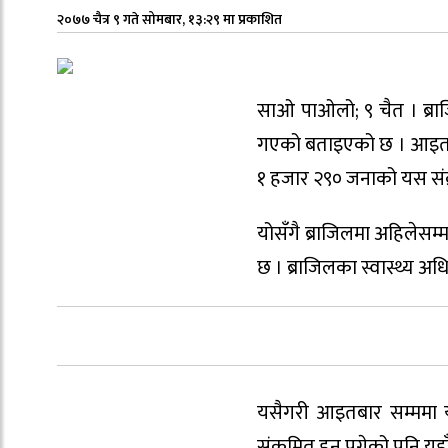
२०७७ चैत्र ९ गते सोमबार, १३:२९ मा प्रकाशित
साओ पाओलो; ९ चैत । ब्र
गएको बताइएको छ । आइतबार
१ हजार २९० जनाको यस सं
योसँगै ब्राजिलमा अहिलेसम्
छ । ब्राजिलका स्वास्थ्य 
यसैगरी आइतबार सम्ममा य
संक्रमित हुन पुगेको पनि यह