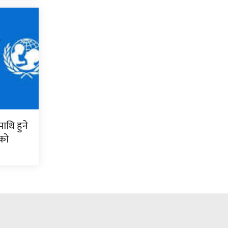
ाथि हुने
फको