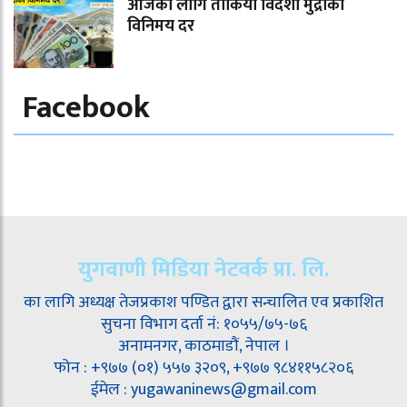
आजका लागि तोकियो विदेशी मुद्राको
विनिमय दर
Facebook
युगवाणी मिडिया नेटवर्क प्रा. लि.
का लागि अध्यक्ष तेजप्रकाश पण्डित द्वारा सन्चालित एव प्रकाशित
सुचना विभाग दर्ता नं: १०५५/७५-७६
अनामनगर, काठमाडौं, नेपाल ।
फोन : +९७७ (०१) ५५७ ३२०९, +९७७ ९८४११५८२०६
ईमेल : yugawaninews@gmail.com