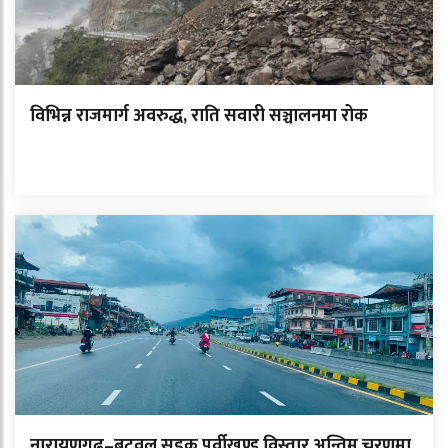
विभिन्न राजमार्ग अवरुद्ध, राति सवारी सञ्चालनमा रोक
नारायणगढ–बुटवल सडक पूर्वीखण्ड विस्तार अन्तिम चरणमा