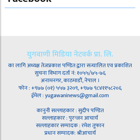
युगवाणी मिडिया नेटवर्क प्रा. लि.
का लागि अध्यक्ष तेजप्रकाश पण्डित द्वारा सन्चालित एव प्रकाशित
सुचना विभाग दर्ता नं: १०५५/७५-७६
अनामनगर, काठमाडौं, नेपाल ।
फोन : +९७७ (०१) ५५७ ३२०९, +९७७ ९८४११५८२०६
ईमेल : yugawaninews@gmail.com
कानुनी सल्लाहकार : सुदीप पण्डित
सल्लाहकार : पुरन्जन आचार्य
सल्लाहकार सम्पादक : रमेश तूफान
प्रधान सम्पादक: श्रीआचार्य