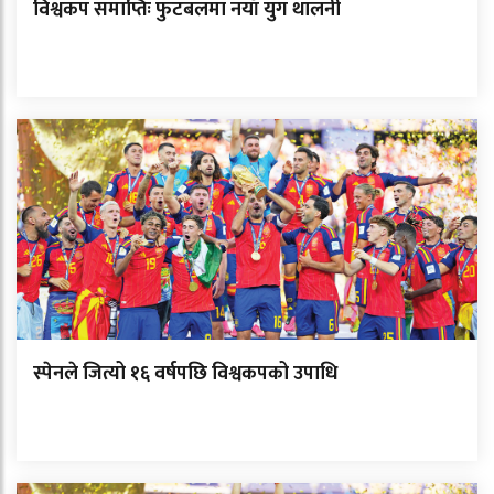
विश्वकप समाप्तिः फुटबलमा नयाँ युग थालनी
स्पेनले जित्यो १६ वर्षपछि विश्वकपको उपाधि