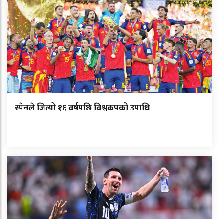
स्पेनले जित्यो १६ वर्षपछि विश्वकपको उपाधि