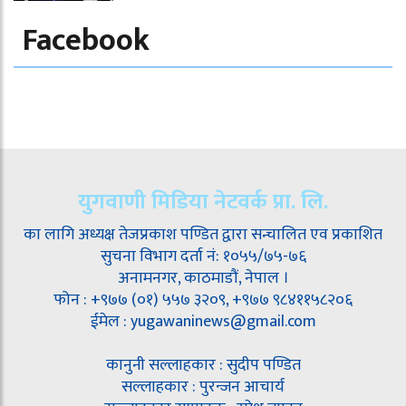
Facebook
युगवाणी मिडिया नेटवर्क प्रा. लि.
का लागि अध्यक्ष तेजप्रकाश पण्डित द्वारा सन्चालित एव प्रकाशित
सुचना विभाग दर्ता नं: १०५५/७५-७६
अनामनगर, काठमाडौं, नेपाल ।
फोन : +९७७ (०१) ५५७ ३२०९, +९७७ ९८४११५८२०६
ईमेल : yugawaninews@gmail.com
कानुनी सल्लाहकार : सुदीप पण्डित
सल्लाहकार : पुरन्जन आचार्य