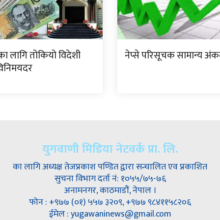
का लागि तोकियो विदेशी
नेप्से परिसूचक सामान्य अंकल
 विनिमयदर
युगवाणी मिडिया नेटवर्क प्रा. लि.
का लागि अध्यक्ष तेजप्रकाश पण्डित द्वारा सन्चालित एव प्रकाशित
सुचना विभाग दर्ता नं: १०५५/७५-७६
अनामनगर, काठमाडौं, नेपाल ।
फोन : +९७७ (०१) ५५७ ३२०९, +९७७ ९८४११५८२०६
ईमेल : yugawaninews@gmail.com