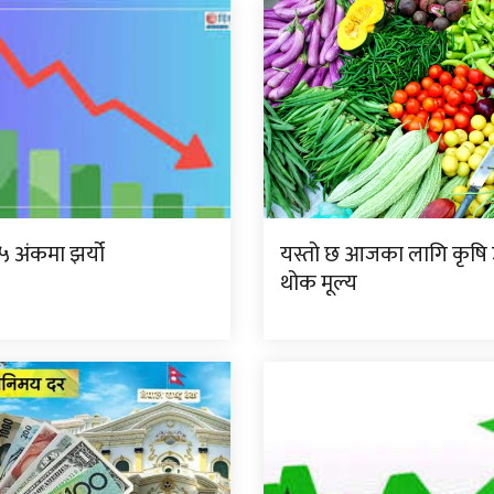
.०५ अंकमा झर्यो
यस्तो छ आजका लागि कृष
थोक मूल्य