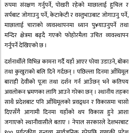
रुपमा संरक्षण गर्नुपर्ने, पोखरी रहेको माछालाई हुचिल र
सर्पबाट जोगाउनु पर्ने, केटाकेटी र वस्तुभाउबाट जोगाउनु पर्ने,
माछालाई चाराको व्यवस्थापनमा ध्यान पु¥याउनुपर्ने तथा
मन्दिर क्षेत्रमा बढ्दै गएको फोहोरमैला उचित व्यवस्थापन
गर्नुपर्ने देखिएको छ ।
दर्शनार्थीले विभिन्न कामना गर्दै यहाँ आएर परेवा उडाउने, बोका
तथा कुखुराको बलि दिने गर्दछन् । पछिल्ला दिनमा आँधिमूल
बाराही देवीको पूजा तथा दर्शन गर्न आउँछन् भने कतिपय
अवलोकन भ्रमणका लागि आउने गरेका छन् । स्थानीय तहका
साथै प्रदेशबाट पनि आँधिमूलको प्रवद्र्धन र विकासमा चासो
दिएसँगै आगामी दिनमा यहाँको थप विकास हुने आशा
जगाएको स्थानीवासीले बताए । नेपाल सरकारले देशभरबाट
१०० पर्यटकीय गन्तव्य सार्वजनिक गरेपछि गण्डकी प्रदेश