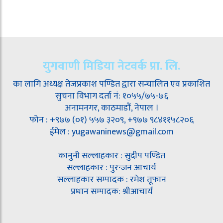
युगवाणी मिडिया नेटवर्क प्रा. लि.
का लागि अध्यक्ष तेजप्रकाश पण्डित द्वारा सन्चालित एव प्रकाशित
सुचना विभाग दर्ता नं: १०५५/७५-७६
अनामनगर, काठमाडौं, नेपाल ।
फोन : +९७७ (०१) ५५७ ३२०९, +९७७ ९८४११५८२०६
ईमेल : yugawaninews@gmail.com
कानुनी सल्लाहकार : सुदीप पण्डित
सल्लाहकार : पुरन्जन आचार्य
सल्लाहकार सम्पादक : रमेश तूफान
प्रधान सम्पादक: श्रीआचार्य