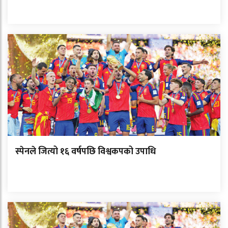
स्पेनले जित्यो १६ वर्षपछि विश्वकपको उपाधि