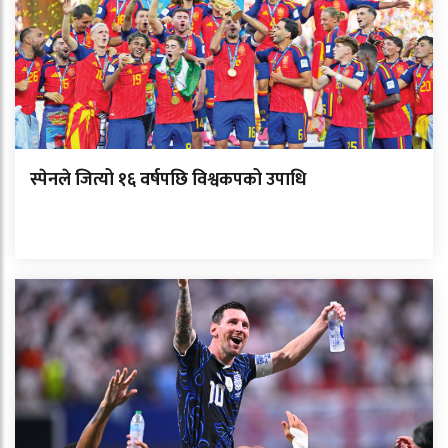
स्पेनले जित्यो १६ वर्षपछि विश्वकपको उपाधि