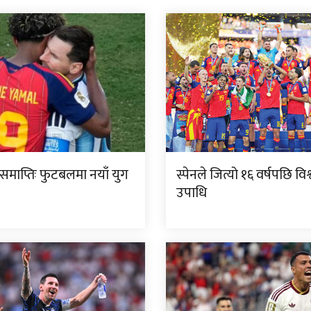
समाप्तिः फुटबलमा नयाँ युग
स्पेनले जित्यो १६ वर्षपछि व
उपाधि