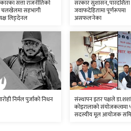
सरकारका सत्ता राजनीतिको
सरकार सुशासन, पारदर्शिता
 चलखेलमा सहभागी
जवाफदेहितामा पूर्णरूपमा
्यक्ष लिङ्देनल
असफलःनेका
रोही निर्मल पुर्जाको निधन
संस्थापन इतर पक्षले डा.शश
कोइरालाको संयोजकत्वमा 
सदस्यीय मूल आयोजक सम