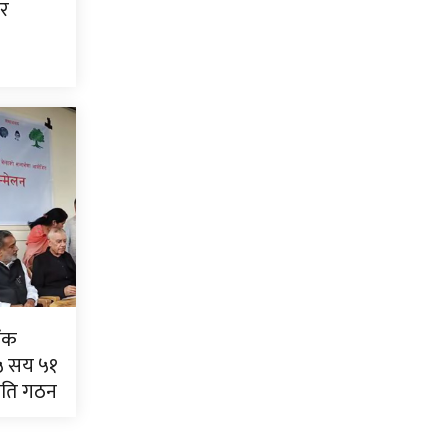
 र
ांक
५ सय ५१
िति गठन