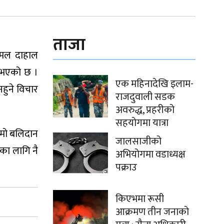
ताजा
पकमल दाहाल
नुभएको छ ।
एक महिनादेखि इलाम-
हुने विचार
राजदुवाली सडक
अवरुद्ध, प्रहरीको
सहयोगमा यात्रा
लामो बलिदान
जालसाजीको
ाका लागि नै
अभियोगमा वडाध्यक्ष
पक्राउ
किएभमा रूसी
आक्रमण तीन जनाको