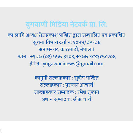
युगवाणी मिडिया नेटवर्क प्रा. लि.
का लागि अध्यक्ष तेजप्रकाश पण्डित द्वारा सन्चालित एव प्रकाशित
सुचना विभाग दर्ता नं: १०५५/७५-७६
अनामनगर, काठमाडौं, नेपाल ।
फोन : +९७७ (०१) ५५७ ३२०९, +९७७ ९८४११५८२०६
ईमेल : yugawaninews@gmail.com
कानुनी सल्लाहकार : सुदीप पण्डित
सल्लाहकार : पुरन्जन आचार्य
सल्लाहकार सम्पादक : रमेश तूफान
प्रधान सम्पादक: श्रीआचार्य
.