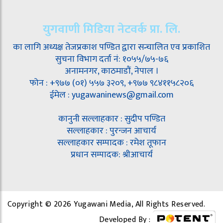
युगवाणी मिडिया नेटवर्क प्रा. लि.
का लागि अध्यक्ष तेजप्रकाश पण्डित द्वारा सन्चालित एव प्रकाशित
सुचना विभाग दर्ता नं: १०५५/७५-७६
अनामनगर, काठमाडौं, नेपाल ।
फोन : +९७७ (०१) ५५७ ३२०९, +९७७ ९८४११५८२०६
ईमेल : yugawaninews@gmail.com
कानुनी सल्लाहकार : सुदीप पण्डित
सल्लाहकार : पुरन्जन आचार्य
सल्लाहकार सम्पादक : रमेश तूफान
प्रधान सम्पादक: श्रीआचार्य
Copyright © 2026 Yugawani Media, All Rights Reserved.
Developed By :