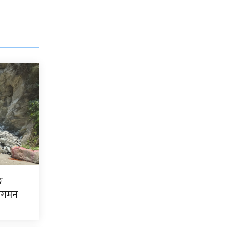
ङ
ागमन