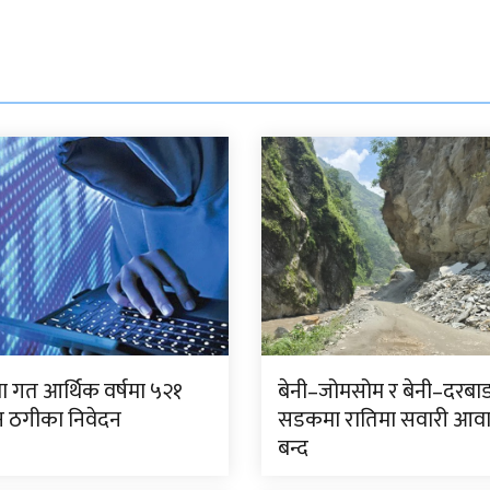
 गत आर्थिक वर्षमा ५२१
बेनी–जोमसोम र बेनी–दरबा
 ठगीका निवेदन
सडकमा रातिमा सवारी आव
बन्द