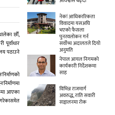
अविश्वास बढ्दो
नेकां आधिकारिकता
विवादमा यसअघि
भएको फैसला
थालेका छौँ,
पुनरवलोकन गर्न
 पूर्वाधार
सर्वोच्च अदालतले दियो
अनुमति
यालय पठाउने
नेपाल आयल निगमको
कार्यकारी निर्देशकमा
साह
ःनिर्माणको
ःनिर्माणमा
विभिन्न राजमार्ग
र्कमा आएका
अवरुद्ध, राति सवारी
 गरेकासमेत
सञ्चालनमा रोक