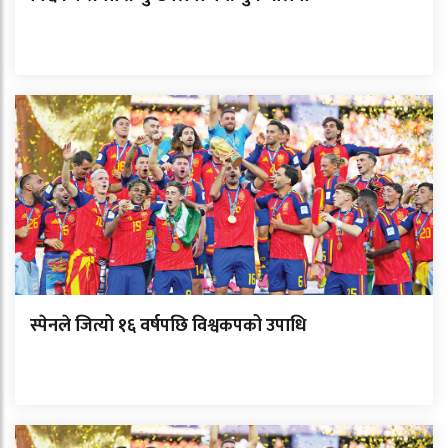
स्पेनले जित्यो १६ वर्षपछि विश्वकपको उपाधि