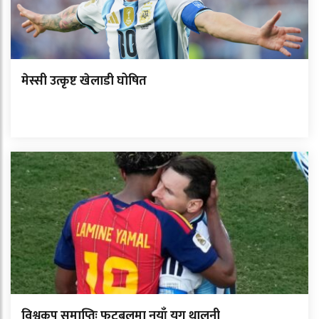
मेस्सी उत्कृष्ट खेलाडी घोषित
विश्वकप समाप्तिः फुटबलमा नयाँ युग थालनी