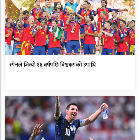
स्पेनले जित्यो १६ वर्षपछि विश्वकपको उपाधि