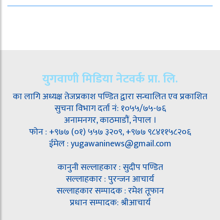
युगवाणी मिडिया नेटवर्क प्रा. लि.
का लागि अध्यक्ष तेजप्रकाश पण्डित द्वारा सन्चालित एव प्रकाशित
सुचना विभाग दर्ता नं: १०५५/७५-७६
अनामनगर, काठमाडौं, नेपाल ।
फोन : +९७७ (०१) ५५७ ३२०९, +९७७ ९८४११५८२०६
ईमेल : yugawaninews@gmail.com
कानुनी सल्लाहकार : सुदीप पण्डित
सल्लाहकार : पुरन्जन आचार्य
सल्लाहकार सम्पादक : रमेश तूफान
प्रधान सम्पादक: श्रीआचार्य