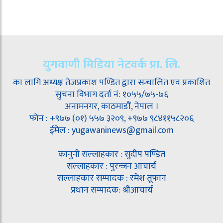
युगवाणी मिडिया नेटवर्क प्रा. लि.
का लागि अध्यक्ष तेजप्रकाश पण्डित द्वारा सन्चालित एव प्रकाशित
सुचना विभाग दर्ता नं: १०५५/७५-७६
अनामनगर, काठमाडौं, नेपाल ।
फोन : +९७७ (०१) ५५७ ३२०९, +९७७ ९८४११५८२०६
ईमेल : yugawaninews@gmail.com
कानुनी सल्लाहकार : सुदीप पण्डित
सल्लाहकार : पुरन्जन आचार्य
सल्लाहकार सम्पादक : रमेश तूफान
प्रधान सम्पादक: श्रीआचार्य