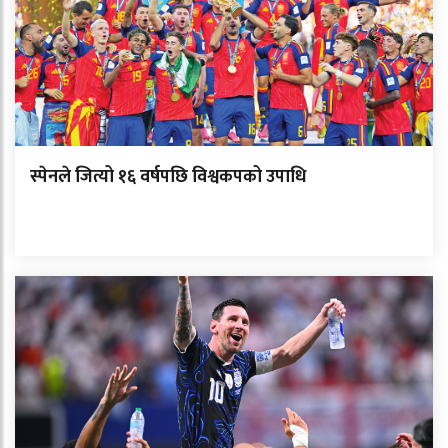
स्पेनले जित्यो १६ वर्षपछि विश्वकपको उपाधि