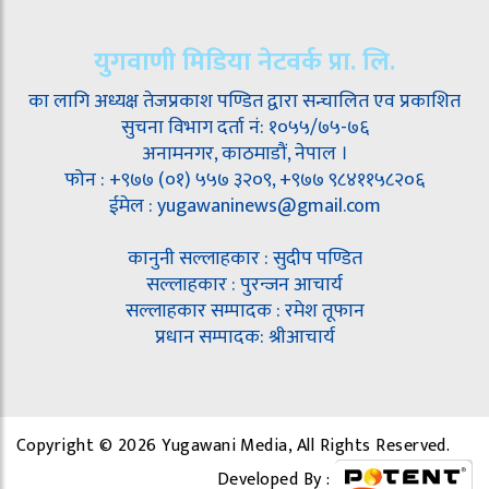
युगवाणी मिडिया नेटवर्क प्रा. लि.
का लागि अध्यक्ष तेजप्रकाश पण्डित द्वारा सन्चालित एव प्रकाशित
सुचना विभाग दर्ता नं: १०५५/७५-७६
अनामनगर, काठमाडौं, नेपाल ।
फोन : +९७७ (०१) ५५७ ३२०९, +९७७ ९८४११५८२०६
ईमेल : yugawaninews@gmail.com
कानुनी सल्लाहकार : सुदीप पण्डित
सल्लाहकार : पुरन्जन आचार्य
सल्लाहकार सम्पादक : रमेश तूफान
प्रधान सम्पादक: श्रीआचार्य
Copyright © 2026 Yugawani Media, All Rights Reserved.
Developed By :