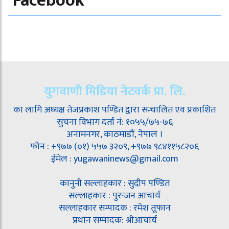
Facebook
युगवाणी मिडिया नेटवर्क प्रा. लि.
का लागि अध्यक्ष तेजप्रकाश पण्डित द्वारा सन्चालित एव प्रकाशित
सुचना विभाग दर्ता नं: १०५५/७५-७६
अनामनगर, काठमाडौं, नेपाल ।
फोन : +९७७ (०१) ५५७ ३२०९, +९७७ ९८४११५८२०६
ईमेल : yugawaninews@gmail.com
कानुनी सल्लाहकार : सुदीप पण्डित
सल्लाहकार : पुरन्जन आचार्य
सल्लाहकार सम्पादक : रमेश तूफान
प्रधान सम्पादक: श्रीआचार्य