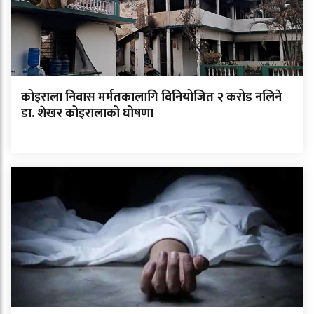
कोइराला निवास मर्मतकालागि विनियोजित २ करोड नलिने
डा. शेखर कोइरालाको घोषणा