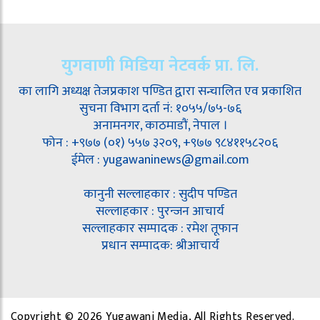
युगवाणी मिडिया नेटवर्क प्रा. लि.
का लागि अध्यक्ष तेजप्रकाश पण्डित द्वारा सन्चालित एव प्रकाशित
सुचना विभाग दर्ता नं: १०५५/७५-७६
अनामनगर, काठमाडौं, नेपाल ।
फोन : +९७७ (०१) ५५७ ३२०९, +९७७ ९८४११५८२०६
ईमेल : yugawaninews@gmail.com
कानुनी सल्लाहकार : सुदीप पण्डित
सल्लाहकार : पुरन्जन आचार्य
सल्लाहकार सम्पादक : रमेश तूफान
प्रधान सम्पादक: श्रीआचार्य
Copyright © 2026 Yugawani Media, All Rights Reserved.