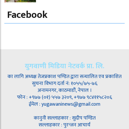
Facebook
युगवाणी मिडिया नेटवर्क प्रा. लि.
का लागि अध्यक्ष तेजप्रकाश पण्डित द्वारा सन्चालित एव प्रकाशित
सुचना विभाग दर्ता नं: १०५५/७५-७६
अनामनगर, काठमाडौं, नेपाल ।
फोन : +९७७ (०१) ५५७ ३२०९, +९७७ ९८४११५८२०६
ईमेल : yugawaninews@gmail.com
कानुनी सल्लाहकार : सुदीप पण्डित
सल्लाहकार : पुरन्जन आचार्य