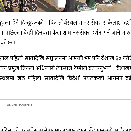
ुम्ला हुँदै हिन्दूहरूको पवित्र तीर्थस्थल मानसरोवर र कैलाश दर्श
छन् । पछिल्ला केही दिनयता कैलाश मानसरोवर दर्शन गर्न जाने भार
एको छ ।
वैशाख पहिलो सातादेखि सञ्चालनमा आएको भए पनि वैशाख ३० गतेद
ेका प्रमुख जिल्ला अधिकारी टेकराज रेग्मीले बताउनुभयो । वैशाख
्थलमा जेठ पहिलो सातादेखि विदेशी पर्यटकको आगमन बढे
हिनाको २३ गतेसम्म नेपालगन्ज भएर हुम्ला हुँदै मानसरोवर कैलाश