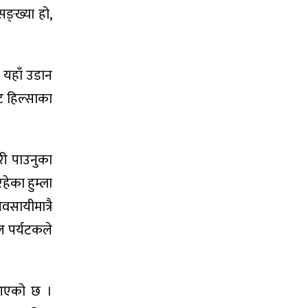
सङ्ख्या हो,
 यहाँ उडान
ट हिल्साका
ारी पाउनुका
ेका हुम्ला
वसायीमात्रै
ल पर्यटकले
ै आएको छ ।