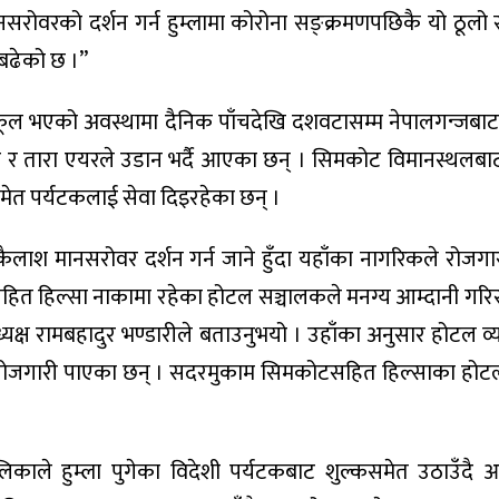
ानसरोवरको दर्शन गर्न हुम्लामा कोरोना सङ्क्रमणपछिकै यो ठूलो 
बढेको छ ।”
ूल भएको अवस्थामा दैनिक पाँचदेखि दशवटासम्म नेपालगन्जबाट
िट र तारा एयरले उडान भर्दै आएका छन् । सिमकोट विमानस्थलबा
 समेत पर्यटकलाई सेवा दिइरहेका छन् ।
ै कैलाश मानसरोवर दर्शन गर्न जाने हुँदा यहाँका नागरिकले रोजग
त हिल्सा नाकामा रहेका होटल सञ्चालकले मनग्य आम्दानी गरिरह
यक्ष रामबहादुर भण्डारीले बताउनुभयो । उहाँका अनुसार होटल व्य
 रोजगारी पाएका छन् । सदरमुकाम सिमकोटसहित हिल्साका होट
लिकाले हुम्ला पुगेका विदेशी पर्यटकबाट शुल्कसमेत उठाउँद