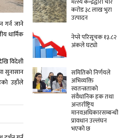
मत्स्य केन्द्रद्वारा चार
करोड ३८ लाख भुरा
उत्पादन
न गर्न जाने
तीय धार्मिक
नेप्से परिसूचक १३.८२
अंकले घट्यो
ेखि विदेशी
मा सुनासान
समितिको निर्णयले
अभिव्यक्ति
को उहाँले
स्वतन्त्रताको
संवैधानिक हक तथा
अन्तर्राष्ट्रिय
मानवअधिकारसम्बन्धी
प्रावधान उल्लंघन
भएको छ
 दर्शन गर्न