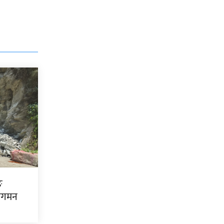
ङ
ागमन