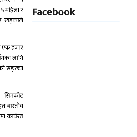
Facebook
५५ महिला र
कर खड्काले
मा एक हजार
्शनका लागि
को सङ्ख्या
मय सिमकोट
हित भारतीय
मा कार्यरत