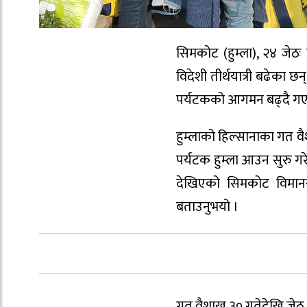
सिमकोट (हुम्ला), २४ जेठः ह
विदेशी तीर्थयात्री बढेका 
पर्यटकको आगमन बढ्दै ग
हुम्लाको हिल्सानाका गत 
पर्यटक हुम्ला आउन सुरु गर
देखिएको सिमकोट विमानस
बताउनुभयो ।
गत वैशाख ३० गतेदेखि जेठ म