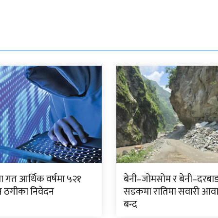
 गत आर्थिक वर्षमा ५२१
बेनी–जोमसोम र बेनी–दरबा
 ठगीका निवेदन
सडकमा रातिमा सवारी आव
बन्द