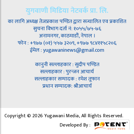
युगवाणी मिडिया नेटवर्क प्रा. लि.
का लागि अध्यक्ष तेजप्रकाश पण्डित द्वारा सन्चालित एव प्रकाशित
सुचना विभाग दर्ता नं: १०५५/७५-७६
अनामनगर, काठमाडौं, नेपाल ।
फोन : +९७७ (०१) ५५७ ३२०९, +९७७ ९८४११५८२०६
ईमेल : yugawaninews@gmail.com
कानुनी सल्लाहकार : सुदीप पण्डित
सल्लाहकार : पुरन्जन आचार्य
सल्लाहकार सम्पादक : रमेश तूफान
प्रधान सम्पादक: श्रीआचार्य
Copyright © 2026 Yugawani Media, All Rights Reserved.
Developed By :