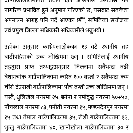
दाप्चाखोलालगायत तटीय क्षेत्र आसपास बसोबास गर्ने
नागरिक प्रभावित हुने अनुमान गरिएको छ, यसबाट सतर्कता
अपनाउन आग्रह पनि गर्दै आएका छौँ”, समितिका संयोजक
एवं प्रमुख जिल्ला अधिकारी अधिकारीले भन्नुभयो ।
उहाँका अनुसार काभ्रेपलाञ्चोकका १३ वटै स्थानीय तह
बाढीपहिराको उच्च जोखिममा छन् । समितिलाई स्थानीय
तहद्वारा प्राप्त तथ्याङ्कअनुसार जिल्लामा सबैभन्दा बढी
बेथानचोक गाउँपालिकामा करिब १०० बस्ती र सबैभन्दा कम
चौँरी देउराली गाउँपालिकामा पाँच बस्ती उच्च जोखिममा छन् ।
यस्तै, धुलिखेल नगरमा २५, बनेपा र नमोबुद्ध नगरमा ५०÷५०,
पाँचखाल नगरमा ८३, पनौती नगरमा १५, मण्डनदेउपुर नगरमा
१५ तथा तेमाल गाउँपालिकामा ३५, रोशी गाउँपालिकामा १२,
भुम्लु गाउँपालिकामा ४०, खानीखोला गाउँपालिकामा ३० र