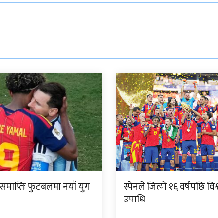
समाप्तिः फुटबलमा नयाँ युग
स्पेनले जित्यो १६ वर्षपछि व
उपाधि