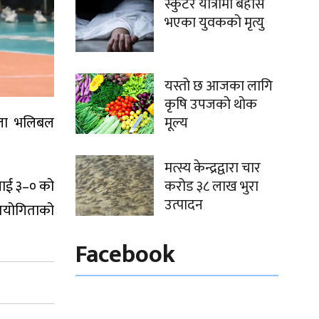
स्कुटर यात्रामा बेहोस
भएका युवकको मृत्यु
यस्तो छ आजका लागि
कृषि उपजको थोक
िला भलिबल
मूल्य
मत्स्य केन्द्रद्वारा चार
ललाई ३–० को
करोड ३८ लाख भुरा
उत्पादन
तियोगिताको
Facebook