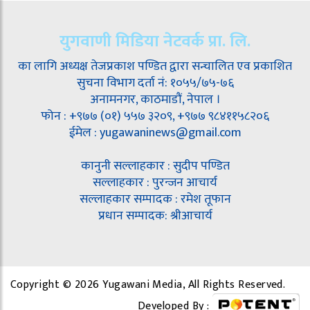
युगवाणी मिडिया नेटवर्क प्रा. लि.
का लागि अध्यक्ष तेजप्रकाश पण्डित द्वारा सन्चालित एव प्रकाशित
सुचना विभाग दर्ता नं: १०५५/७५-७६
अनामनगर, काठमाडौं, नेपाल ।
फोन : +९७७ (०१) ५५७ ३२०९, +९७७ ९८४११५८२०६
ईमेल : yugawaninews@gmail.com
कानुनी सल्लाहकार : सुदीप पण्डित
सल्लाहकार : पुरन्जन आचार्य
सल्लाहकार सम्पादक : रमेश तूफान
प्रधान सम्पादक: श्रीआचार्य
Copyright © 2026 Yugawani Media, All Rights Reserved.
Developed By :