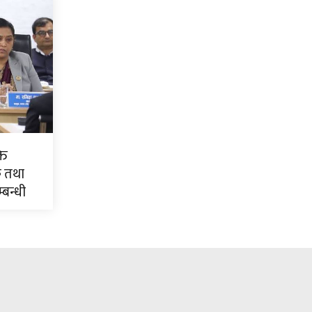
ति
क तथा
्बन्धी