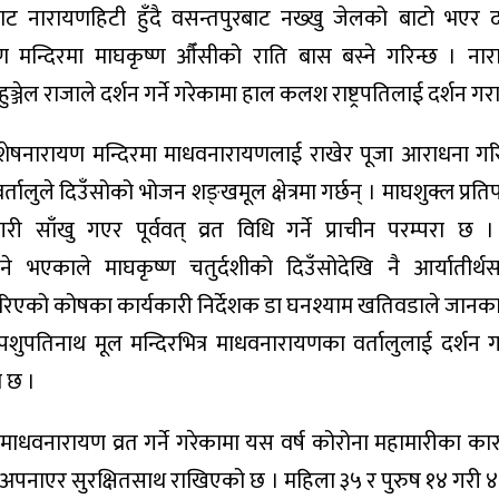
 नारायणहिटी हुँदै वसन्तपुरबाट नख्खु जेलको बाटो भएर द
मन्दिरमा माघकृष्ण औँसीको राति बास बस्ने गरिन्छ । नार
ञ्जेल राजाले दर्शन गर्ने गरेकामा हाल कलश राष्ट्रपतिलाई दर्शन गर
 शेषनारायण मन्दिरमा माधवनारायणलाई राखेर पूजा आराधना गरि
लुले दिउँसोको भोजन शङ्खमूल क्षेत्रमा गर्छन् । माघशुक्ल प्रत
री साँखु गएर पूर्ववत् व्रत विधि गर्ने प्राचीन परम्परा छ 
े भएकाले माघकृष्ण चतुर्दशीको दिउँसोदेखि नै आर्यातीर्थ
िएको कोषका कार्यकारी निर्देशक डा घनश्याम खतिवडाले जानका
ुपतिनाथ मूल मन्दिरभित्र माधवनारायणका वर्तालुलाई दर्शन गर्न
 छ ।
माधवनारायण व्रत गर्ने गरेकामा यस वर्ष कोरोना महामारीका क
 विधि अपनाएर सुरक्षितसाथ राखिएको छ । महिला ३५ र पुरुष १४ गर