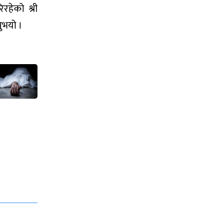
रहेको श्री
नुभयो ।