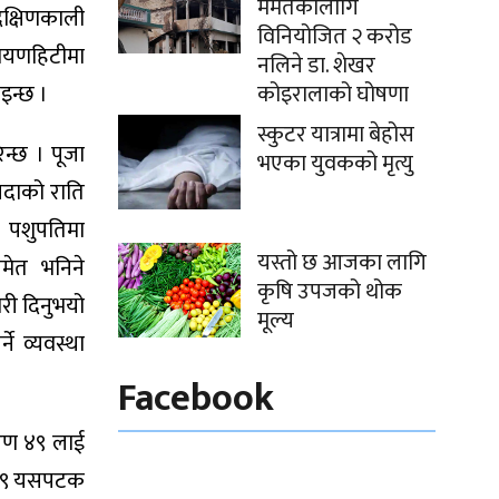
मर्मतकालागि
क्षिणकाली
विनियोजित २ करोड
ायणहिटीमा
नलिने डा. शेखर
ाइन्छ ।
कोइरालाको घोषणा
स्कुटर यात्रामा बेहोस
न्छ । पूजा
भएका युवकको मृत्यु
िपदाको राति
। पशुपतिमा
यस्तो छ आजका लागि
समेत भनिने
कृषि उपजको थोक
री दिनुभयो
मूल्य
े व्यवस्था
Facebook
ारण ४९ लाई
ी ४९ यसपटक