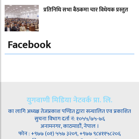
प्रतिनिधि सभा बैठकमा चार विधेयक प्रस्तुत
Facebook
युगवाणी मिडिया नेटवर्क प्रा. लि.
का लागि अध्यक्ष तेजप्रकाश पण्डित द्वारा सन्चालित एव प्रकाशित
सुचना विभाग दर्ता नं: १०५५/७५-७६
अनामनगर, काठमाडौं, नेपाल ।
फोन : +९७७ (०१) ५५७ ३२०९, +९७७ ९८४११५८२०६