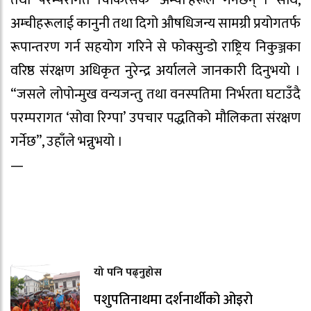
तथा परम्परागत चिकित्सक ‘अम्ची’हरूले गर्नेछन् । साथै,
अम्चीहरूलाई कानुनी तथा दिगो औषधिजन्य सामग्री प्रयोगतर्फ
रूपान्तरण गर्न सहयोग गरिने से फोक्सुन्डो राष्ट्रिय निकुञ्जका
वरिष्ठ संरक्षण अधिकृत नुरेन्द्र अर्यालले जानकारी दिनुभयो ।
“जसले लोपोन्मुख वन्यजन्तु तथा वनस्पतिमा निर्भरता घटाउँदै
परम्परागत ‘सोवा रिग्पा’ उपचार पद्धतिको मौलिकता संरक्षण
गर्नेछ”, उहाँले भन्नुभयो ।
—
यो पनि पढ्नुहोस
पशुपतिनाथमा दर्शनार्थीको ओइरो