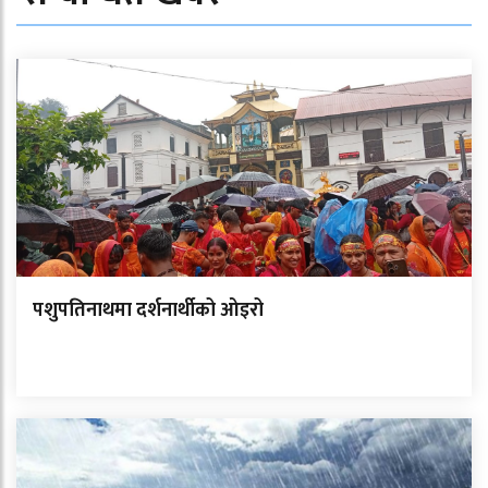
पशुपतिनाथमा दर्शनार्थीको ओइरो