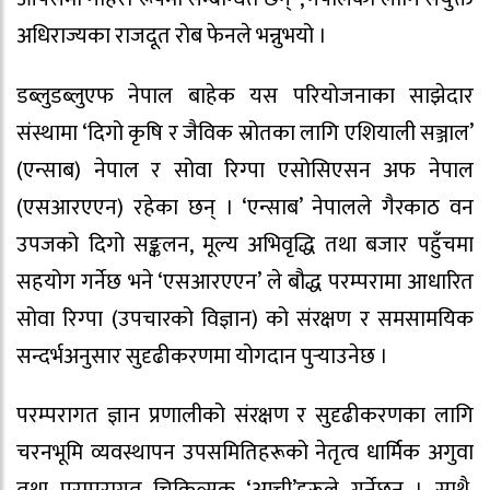
अधिराज्यका राजदूत रोब फेनले भन्नुभयो ।
डब्लुडब्लुएफ नेपाल बाहेक यस परियोजनाका साझेदार
संस्थामा ‘दिगो कृषि र जैविक स्रोतका लागि एशियाली सञ्जाल’
(एन्साब) नेपाल र सोवा रिग्पा एसोसिएसन अफ नेपाल
(एसआरएएन) रहेका छन् । ‘एन्साब’ नेपालले गैरकाठ वन
उपजको दिगो सङ्कलन, मूल्य अभिवृद्धि तथा बजार पहुँचमा
सहयोग गर्नेछ भने ‘एसआरएएन’ ले बौद्ध परम्परामा आधारित
सोवा रिग्पा (उपचारको विज्ञान) को संरक्षण र समसामयिक
सन्दर्भअनुसार सुदृढीकरणमा योगदान पुर्‍याउनेछ ।
परम्परागत ज्ञान प्रणालीको संरक्षण र सुदृढीकरणका लागि
चरनभूमि व्यवस्थापन उपसमितिहरूको नेतृत्व धार्मिक अगुवा