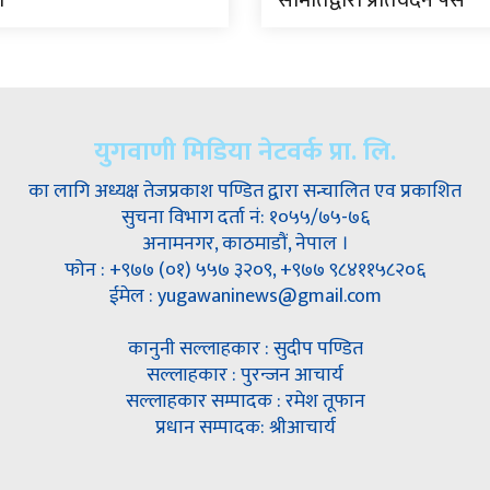
ा
समितिद्वारा प्रतिवेदन पेस
युगवाणी मिडिया नेटवर्क प्रा. लि.
का लागि अध्यक्ष तेजप्रकाश पण्डित द्वारा सन्चालित एव प्रकाशित
सुचना विभाग दर्ता नं: १०५५/७५-७६
अनामनगर, काठमाडौं, नेपाल ।
फोन : +९७७ (०१) ५५७ ३२०९, +९७७ ९८४११५८२०६
ईमेल : yugawaninews@gmail.com
कानुनी सल्लाहकार : सुदीप पण्डित
सल्लाहकार : पुरन्जन आचार्य
सल्लाहकार सम्पादक : रमेश तूफान
प्रधान सम्पादक: श्रीआचार्य