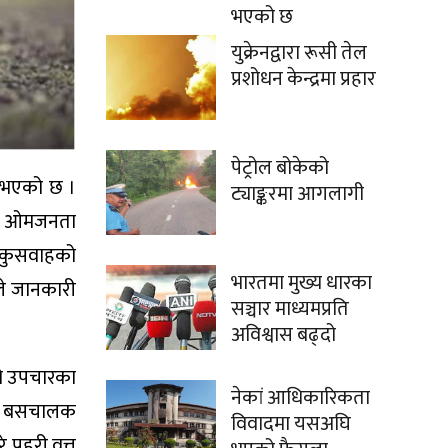
भएको छ
युक्रेनद्वारा रूसी तेल
प्रशोधन केन्द्रमा प्रहार
पेट्रोल बोकेको
ु भएको छ ।
ट्याङ्करमा आगलागी
को ओमजनता
र कुसवाहको
भारतमा मुख्य धारका
ीले जानकारी
सञ्चार माध्यमप्रति
अविश्वास बढ्दो
को उपचारका
नेकां आधिकारिकता
यो । बसचालक
विवादमा यसअघि
्रहरी वृत्त