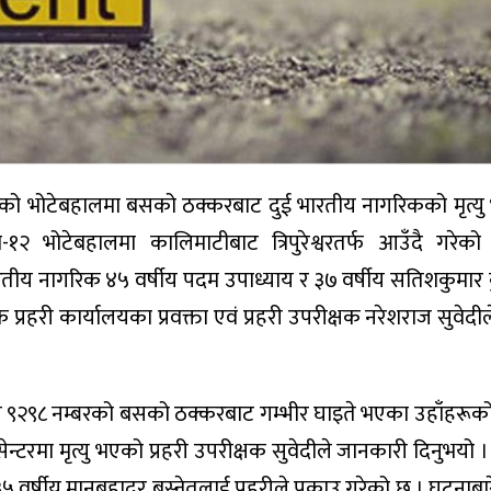
ौँको भोटेबहालमा बसको ठक्करबाट दुई भारतीय नागरिकको मृत्य
१२ भोटेबहालमा कालिमाटीबाट त्रिपुरेश्वरतर्फ आउँदै गरे
तीय नागरिक ४५ वर्षीय पदम उपाध्याय र ३७ वर्षीय सतिशकुमा
क प्रहरी कार्यालयका प्रवक्ता एवं प्रहरी उपरीक्षक नरेशराज सुवेद
ख ९२९८ नम्बरको बसको ठक्करबाट गम्भीर घाइते भएका उहाँहरू
रमा सेन्टरमा मृत्यु भएको प्रहरी उपरीक्षक सुवेदीले जानकारी दिनुभ
र्षीय मानबहादुर बस्नेतलाई प्रहरीले पक्राउ गरेको छ । घटनाबारे प