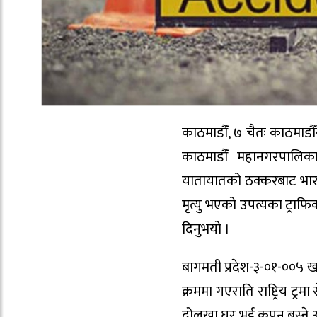
काठमाडौँ, ७ चैतः काठमाड
काठमाडौँ महानगरपालिका-
यातायातको ठक्करबाट भार
मृत्यु भएको उपत्यका ट्राफि
दिनुभयो ।
बागमती प्रदेश-३-०१-००५ 
क्रममा गएराति राष्ट्रिय ट्
दोलखा घर भई कपन बस्ने ३५ व