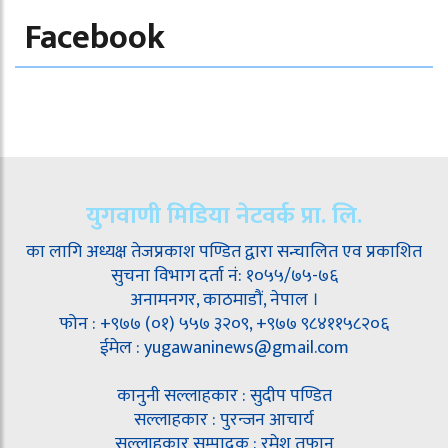
Facebook
युगवाणी मिडिया नेटवर्क प्रा. लि.
का लागि अध्यक्ष तेजप्रकाश पण्डित द्वारा सन्चालित एव प्रकाशित
सुचना विभाग दर्ता नं: १०५५/७५-७६
अनामनगर, काठमाडौं, नेपाल ।
फोन : +९७७ (०१) ५५७ ३२०९, +९७७ ९८४११५८२०६
ईमेल : yugawaninews@gmail.com
कानुनी सल्लाहकार : सुदीप पण्डित
सल्लाहकार : पुरन्जन आचार्य
सल्लाहकार सम्पादक : रमेश तूफान