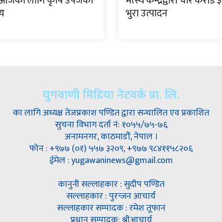
छ आजका लागि कृषि उपजको
मत्स्य केन्द्रद्वारा चार करो
्य
भुरा उत्पादन
युगवाणी मिडिया नेटवर्क प्रा. लि.
का लागि अध्यक्ष तेजप्रकाश पण्डित द्वारा सन्चालित एव प्रकाशित
सुचना विभाग दर्ता नं: १०५५/७५-७६
अनामनगर, काठमाडौं, नेपाल ।
फोन : +९७७ (०१) ५५७ ३२०९, +९७७ ९८४११५८२०६
ईमेल : yugawaninews@gmail.com
कानुनी सल्लाहकार : सुदीप पण्डित
सल्लाहकार : पुरन्जन आचार्य
सल्लाहकार सम्पादक : रमेश तूफान
प्रधान सम्पादक: श्रीआचार्य