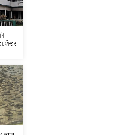
गि
ा. शेखर