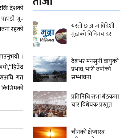
ताजा
देखि देशको
 पहाडी भू–
यस्तो छ आज विदेशी
भावना रहको
मुद्राको विनिमय दर
ताउनुभयो ।
देशभर मनसुनी वायुको
ुभयो,“हिउँद
प्रभाव, भारी वर्षाको
सम्भावना
” यसअघि गत
ोर किसिमको
प्रतिनिधि सभा बैठकमा
चार विधेयक प्रस्तुत
चीनको क्षेप्यास्त्र