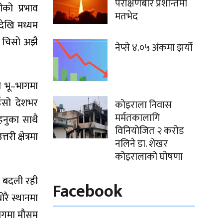
परीक्षणबारे प्रशान्तमा
ीको प्रभाव
मतभेद
देखि मध्यम
ा चिसो अझै
नेप्से ४.०५ अंकमा झर्यो
डी भू–भागमा
ँसो देशभर
कोइराला निवास
मर्मतकालागि
हनुका साथै
विनियोजित २ करोड
ी क्षेत्रमा
नलिने डा. शेखर
कोइरालाको घोषणा
्य बदली रही
Facebook
ोरै स्थानमा
भेगमा मौसम