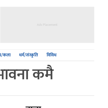
Ads Placement
्य/कला
धर्म/संस्कृति
विविध
म्भावना कमै