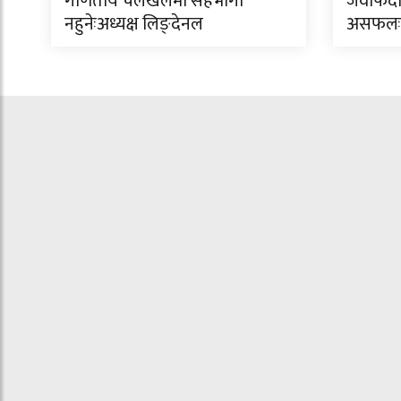
गणितीय चलखेलमा सहभागी
जवाफदेह
नहुनेःअध्यक्ष लिङ्देनल
असफलः