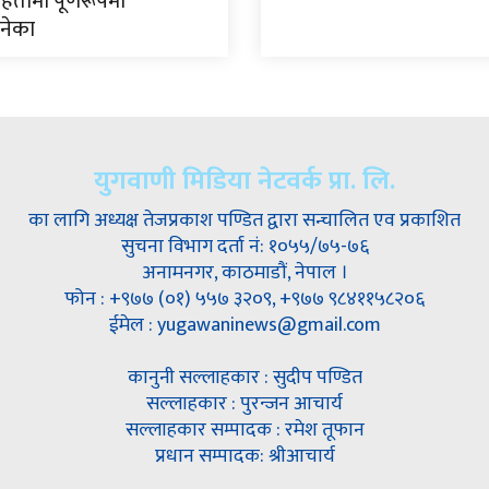
ितामा पूर्णरूपमा
नेका
युगवाणी मिडिया नेटवर्क प्रा. लि.
का लागि अध्यक्ष तेजप्रकाश पण्डित द्वारा सन्चालित एव प्रकाशित
सुचना विभाग दर्ता नं: १०५५/७५-७६
अनामनगर, काठमाडौं, नेपाल ।
फोन : +९७७ (०१) ५५७ ३२०९, +९७७ ९८४११५८२०६
ईमेल : yugawaninews@gmail.com
कानुनी सल्लाहकार : सुदीप पण्डित
सल्लाहकार : पुरन्जन आचार्य
सल्लाहकार सम्पादक : रमेश तूफान
प्रधान सम्पादक: श्रीआचार्य